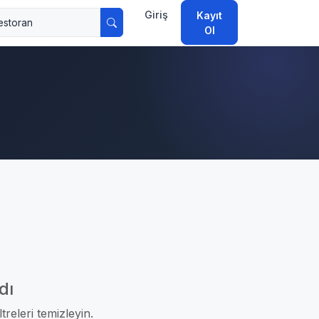
Giriş
Kayıt
Ol
dı
treleri temizleyin.