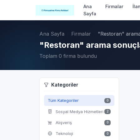
Ana
Firmalar
İla
Sayfa
Ana Sayfa
Firmalar
"Restoran" arama
"Restoran" arama sonuçl
Toplam 0 firma bulundu
Kategoriler
Tüm Kategoriler
0
Sosyal Medya Hizmetleri
2
Alışveriş
0
Teknoloji
0