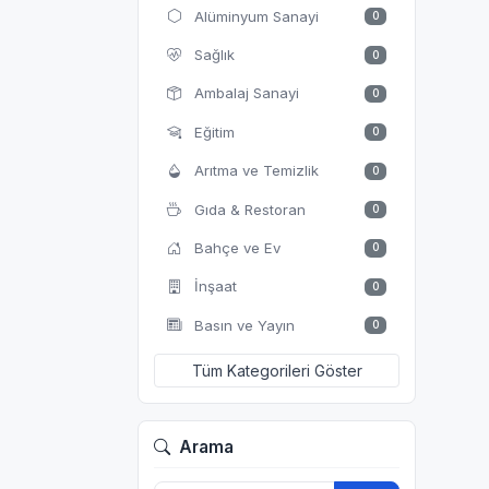
Alüminyum Sanayi
0
Sağlık
0
Ambalaj Sanayi
0
Eğitim
0
Arıtma ve Temizlik
0
Gıda & Restoran
0
Bahçe ve Ev
0
İnşaat
0
Basın ve Yayın
0
Tüm Kategorileri Göster
Arama