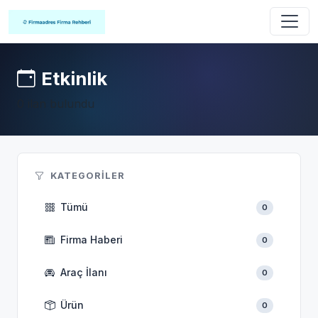
Etkinlik
0 ilan bulundu
KATEGORILER
Tümü
0
Firma Haberi
0
Araç İlanı
0
Ürün
0