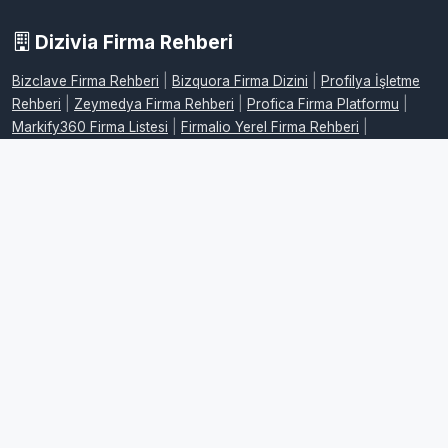
Dizivia Firma Rehberi
Bizclave Firma Rehberi
|
Bizquora Firma Dizini
|
Profilya İşletme
Rehberi
|
Zeymedya Firma Rehberi
|
Profica Firma Platformu
|
Markify360 Firma Listesi
|
Firmalio Yerel Firma Rehberi
|
WebdeFirma İşletme Dizini
|
DijitalFirman Firma Rehberi
|
ProFirmaWeb Firma Platformu
|
FirmaMap Firma Rehberi
|
LocalFirma Yerel İşletme Rehberi
|
BizMarka Firma Dizini
|
Maplafi
Firma Rehberi
|
FirmaEvreni Firma Rehberi
|
Firmovia İşletme
Rehberi
|
FirmaHaritam Firma Rehberi
|
FirmaPusula Firma Dizini
|
FirmaYolu Firma Rehberi
|
FirmaListe İşletme Rehberi
|
FirmaAdres
Firma Rehberi
|
LocalFirmalar Yerel Firma Rehberi
|
FirmaPlatform
İşletme Dizini
|
RehberPro Firma Rehberi
|
FirmaMerkez Firma
Dizini
|
FirmaKaynak İşletme Rehberi
|
RehberMerkez Firma
Rehberi
|
FirmaKonumum Firma Rehberi
|
FirmaSemt Yerel Firma
Dizini
|
FirmaYerleri İşletme Rehberi
|
FirmaSehir Firma Rehberi
|
FirmaPro İşletme Rehberi
|
FirmaRehberiTR Firma Dizini
|
Firmoria
Firma Rehberi
|
EniyiFirmaTR İşletme Rehberi
|
FirmaOneri Firma