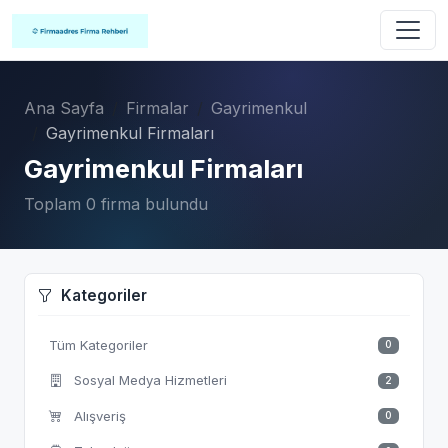
Ana Sayfa
Firmalar
Gayrimenkul
Gayrimenkul Firmaları
Gayrimenkul Firmaları
Toplam 0 firma bulundu
Kategoriler
Tüm Kategoriler
0
Sosyal Medya Hizmetleri
2
Alışveriş
0