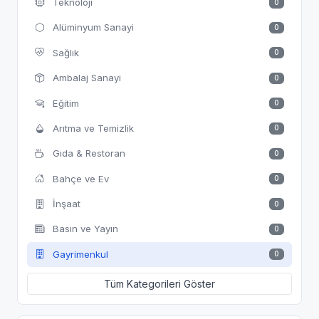
Teknoloji
0
Alüminyum Sanayi
0
Sağlık
0
Ambalaj Sanayi
0
Eğitim
0
Arıtma ve Temizlik
0
Gıda & Restoran
0
Bahçe ve Ev
0
İnşaat
0
Basın ve Yayın
0
Gayrimenkul
0
Tüm Kategorileri Göster