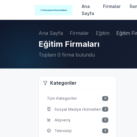
Ana
Firmalar
İla
Sayfa
Ana Sayfa
Firmalar
Eğitim
Eğitim Fi
Eğitim Firmaları
Toplam 0 firma bulundu
Kategoriler
Tüm Kategoriler
0
Sosyal Medya Hizmetleri
2
Alışveriş
0
Teknoloji
0