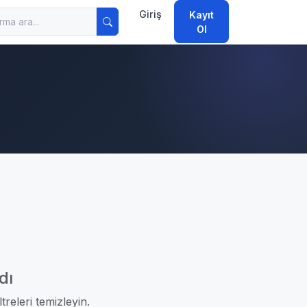
Giriş
Kayıt
Ol
dı
treleri temizleyin.