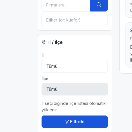
İl / İlçe
İl
l
İlçe
İl seçildiğinde ilçe listesi otomatik
yüklenir.
Filtrele