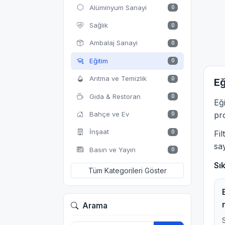
Alüminyum Sanayi
0
Sağlık
0
Ambalaj Sanayi
0
Eğitim
0
Arıtma ve Temizlik
0
Eğ
Gıda & Restoran
0
Eğ
Bahçe ve Ev
pro
0
İnşaat
0
Fi
say
Basın ve Yayın
0
Sı
Tüm Kategorileri Göster
Arama