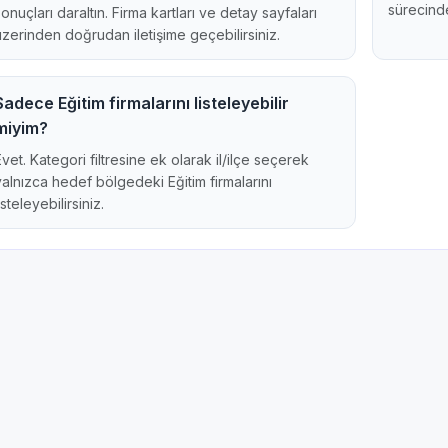
sürecinde
sonuçları daraltın. Firma kartları ve detay sayfaları
üzerinden doğrudan iletişime geçebilirsiniz.
Sadece Eğitim firmalarını listeleyebilir
miyim?
Evet. Kategori filtresine ek olarak il/ilçe seçerek
yalnızca hedef bölgedeki Eğitim firmalarını
isteleyebilirsiniz.