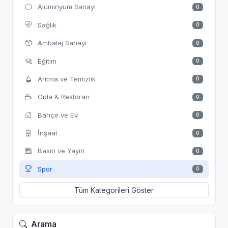
Alüminyum Sanayi
0
Sağlık
0
Ambalaj Sanayi
0
Eğitim
0
Arıtma ve Temizlik
0
Gıda & Restoran
0
Bahçe ve Ev
0
İnşaat
0
Basın ve Yayın
0
Spor
0
Tüm Kategorileri Göster
Arama