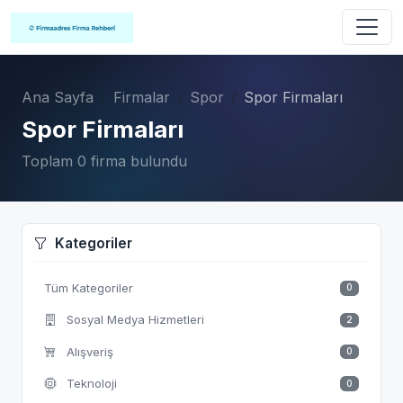
Ana Sayfa
Firmalar
Spor
Spor Firmaları
Spor Firmaları
Toplam 0 firma bulundu
Kategoriler
Tüm Kategoriler
0
Sosyal Medya Hizmetleri
2
Alışveriş
0
Teknoloji
0