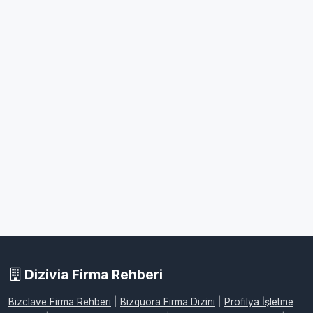
Dizivia Firma Rehberi
Bizclave Firma Rehberi
|
Bizquora Firma Dizini
|
Profilya İşletme