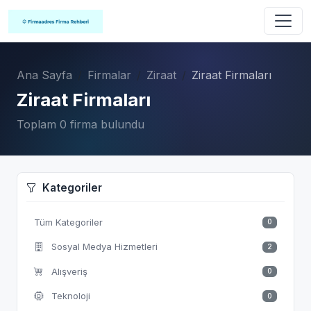
Ana Sayfa
Firmalar
Ziraat
Ziraat Firmaları
Ziraat Firmaları
Toplam 0 firma bulundu
Kategoriler
Tüm Kategoriler
0
Sosyal Medya Hizmetleri
2
Alışveriş
0
Teknoloji
0