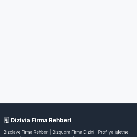
Dizivia Firma Rehberi
Bizclave Firma Rehberi
|
Bizquora Firma Dizini
|
Profilya İşletme