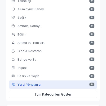
Teknoloji
0
Alüminyum Sanayi
0
Sağlık
0
Ambalaj Sanayi
0
Eğitim
0
Arıtma ve Temizlik
0
Gıda & Restoran
0
Bahçe ve Ev
0
İnşaat
0
Basın ve Yayın
0
Yerel Yönetimler
0
Tüm Kategorileri Göster