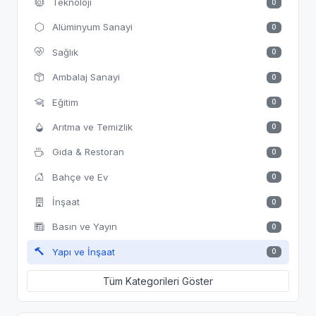
Teknoloji
0
Alüminyum Sanayi
0
Sağlık
0
Ambalaj Sanayi
0
Eğitim
0
Arıtma ve Temizlik
0
Gıda & Restoran
0
Bahçe ve Ev
0
İnşaat
0
Basın ve Yayın
0
Yapı ve İnşaat
0
Tüm Kategorileri Göster