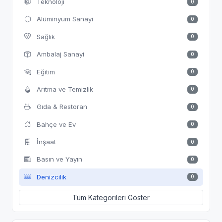
Teknoloji
0
Alüminyum Sanayi
0
Sağlık
0
Ambalaj Sanayi
0
Eğitim
0
Arıtma ve Temizlik
0
Gıda & Restoran
0
Bahçe ve Ev
0
İnşaat
0
Basın ve Yayın
0
Denizcilik
0
Tüm Kategorileri Göster