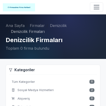
Ana Sayfa
Firmalar
Denizcilik
Denizcilik Firmaları
Denizcilik Firmaları
Toplam 0 firma bulundu
Kategoriler
Tüm Kategoriler
0
Sosyal Medya Hizmetleri
2
Alışveriş
0