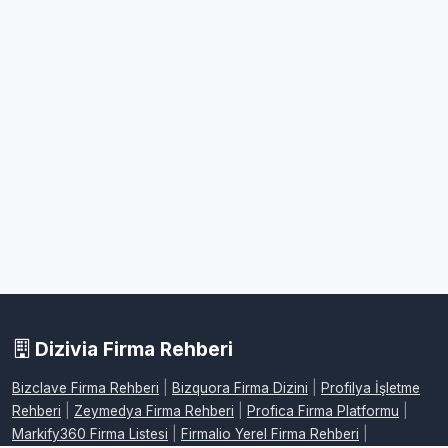
Dizivia Firma Rehberi
Bizclave Firma Rehberi
|
Bizquora Firma Dizini
|
Profilya İşletme
Rehberi
|
Zeymedya Firma Rehberi
|
Profica Firma Platformu
|
Markify360 Firma Listesi
|
Firmalio Yerel Firma Rehberi
|