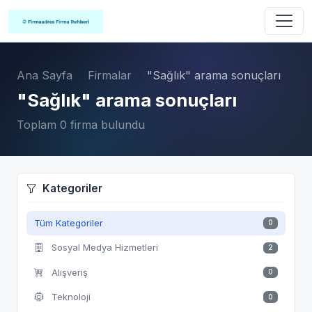
Ana Sayfa
Firmalar
"Sağlık" arama sonuçları
"Sağlık" arama sonuçları
Toplam 0 firma bulundu
Kategoriler
Tüm Kategoriler
0
Sosyal Medya Hizmetleri
2
Alışveriş
0
Teknoloji
0